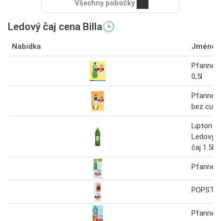
Všechny pobočky
Ledový čaj cena Billa🕒
Nabídka
Jméno
Pfanner 
0,5l
Pfanner 
bez cukru
Lipton I
Ledový ča
čaj 1.5l
Pfanner 
POPSTA
Pfanner 