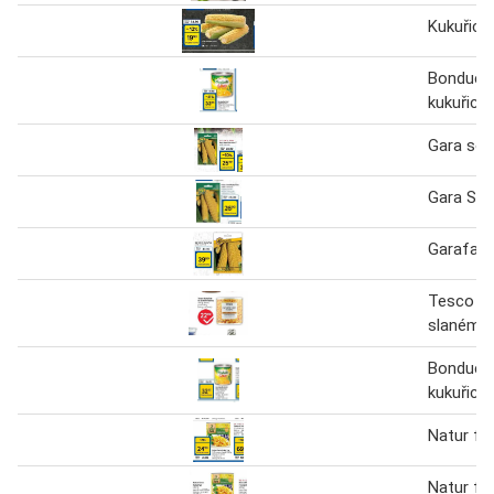
Kukuřice
Bonduelle
kukuřice
Gara see
Gara See
Garafarm
Tesco ku
slaném n
Bonduelle
kukuřice
Natur fa
Natur fa