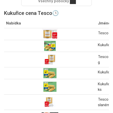
Všechny pobočky
Kukuřice cena Tesco🕒
Nabídka
Jméno
Tesco Ku
Kukuřice
Tesco Ku
g
Kukuřice
Kukuřice 
ks
Tesco Ku
slaném n