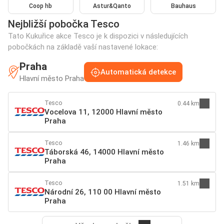
Coop hb
Astur&Qanto
Bauhaus
Nejbližší pobočka Tesco
Tato Kukuřice akce Tesco je k dispozici v následujících
pobočkách na základě vaší nastavené lokace:
Praha
Automatická detekce
Hlavní město Praha
Tesco
0.44 km
Vocelova 11, 12000 Hlavní město
Praha
Tesco
1.46 km
Táborská 46, 14000 Hlavní město
Praha
Tesco
1.51 km
Národní 26, 110 00 Hlavní město
Praha