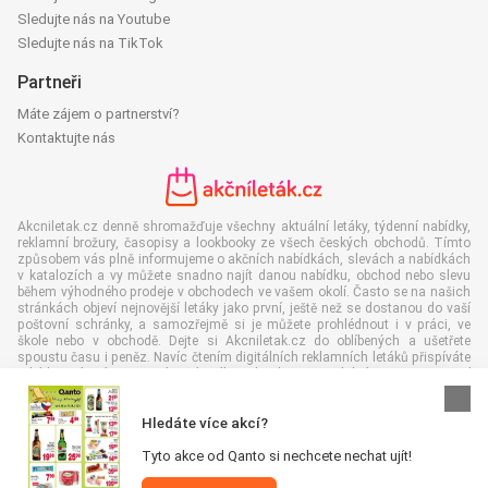
Sledujte nás na Youtube
Sledujte nás na TikTok
Partneři
Máte zájem o partnerství?
Kontaktujte nás
Akcniletak.cz denně shromažďuje všechny aktuální letáky, týdenní nabídky,
reklamní brožury, časopisy a lookbooky ze všech českých obchodů. Tímto
způsobem vás plně informujeme o akčních nabídkách, slevách a nabídkách
v katalozích a vy můžete snadno najít danou nabídku, obchod nebo slevu
během výhodného prodeje v obchodech ve vašem okolí. Často se na našich
stránkách objeví nejnovější letáky jako první, ještě než se dostanou do vaší
poštovní schránky, a samozřejmě si je můžete prohlédnout i v práci, ve
škole nebo v obchodě. Dejte si Akcniletak.cz do oblíbených a ušetřete
spoustu času i peněz. Navíc čtením digitálních reklamních letáků přispíváte
také ke snížení množství papírového odpadu, což je dobré pro naše životní
prostředí.
Hledáte více akcí?
Tyto akce od Qanto si nechcete nechat ujít!