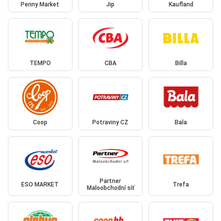
Penny Market
Jip
Kaufland
TEMPO
CBA
Billa
Coop
Potraviny CZ
Bala
Partner
ESO MARKET
Trefa
Maloobchodní síť