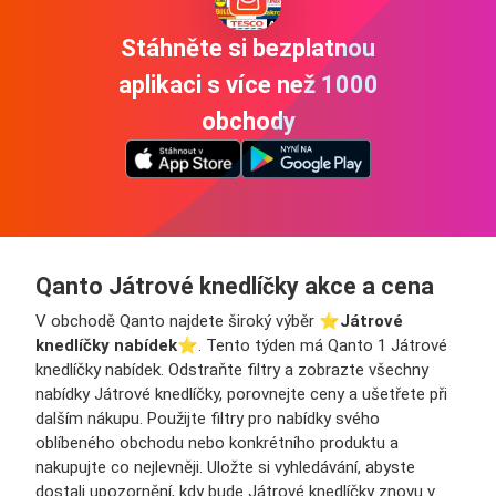
Stáhněte si bezplatnou
aplikaci s více než 1000
obchody
Qanto Játrové knedlíčky akce a cena
V obchodě Qanto najdete široký výběr ⭐️
Játrové
knedlíčky nabídek
⭐️. Tento týden má Qanto 1 Játrové
knedlíčky nabídek. Odstraňte filtry a zobrazte všechny
nabídky Játrové knedlíčky, porovnejte ceny a ušetřete při
dalším nákupu. Použijte filtry pro nabídky svého
oblíbeného obchodu nebo konkrétního produktu a
nakupujte co nejlevněji. Uložte si vyhledávání, abyste
dostali upozornění, kdy bude Játrové knedlíčky znovu v