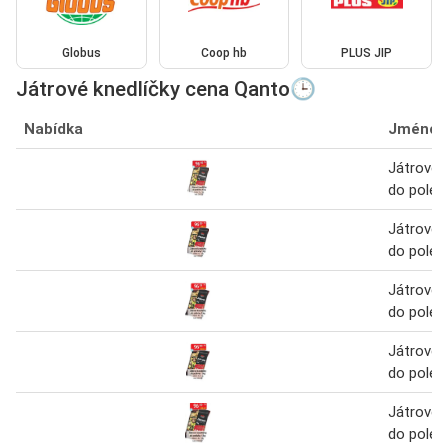
Globus
Coop hb
PLUS JIP
Játrové knedlíčky cena Qanto🕒
Nabídka
Jméno
Játrové 
do polév
Játrové 
do polév
Játrové 
do polév
Játrové 
do polév
Játrové 
do polév