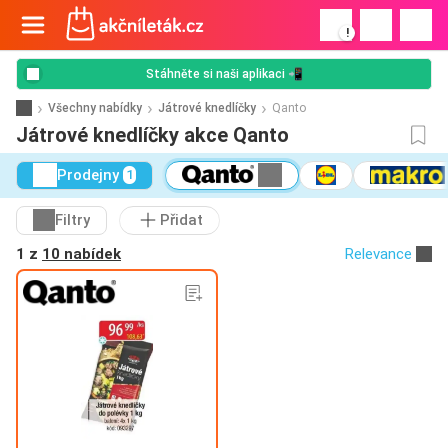
!
Stáhněte si naši aplikaci 📲
Všechny nabídky
Játrové knedlíčky
Qanto
Játrové knedlíčky akce Qanto
Prodejny
1
Filtry
Přidat
1 z
10 nabídek
Relevance