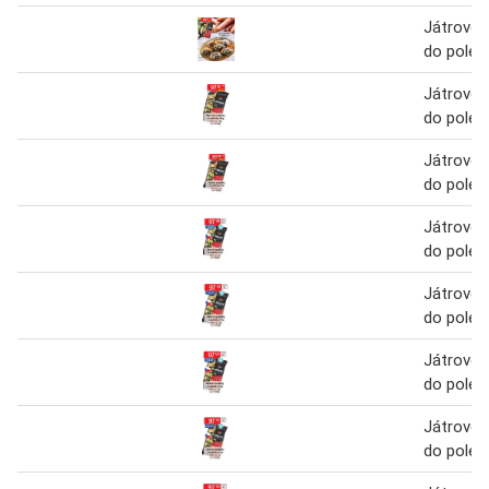
Játrové 
do polév
Játrové 
do polév
Játrové 
do polév
Játrové 
do polév
Játrové 
do polév
Játrové 
do polév
Játrové 
do polév