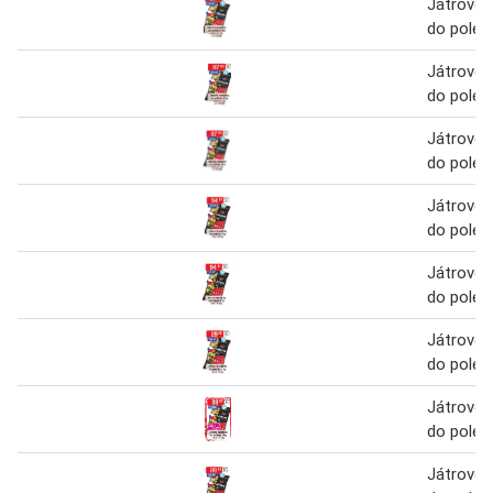
Játrové 
do polév
Játrové 
do polév
Játrové 
do polév
Játrové 
do polév
Játrové 
do polév
Játrové 
do polév
Játrové 
do polév
Játrové 