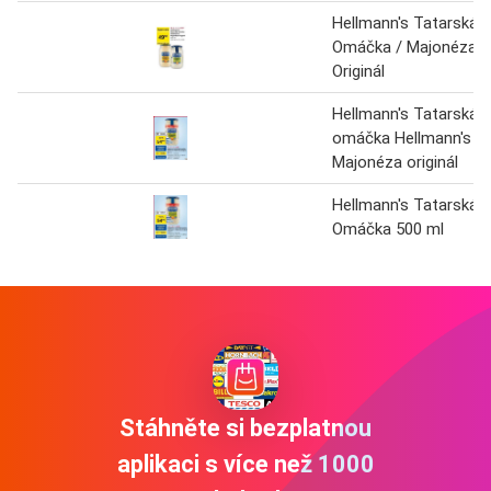
Hellmann's Tatarská
Omáčka / Majonéza
Originál
Hellmann's Tatarská
omáčka Hellmann's
Majonéza originál
Hellmann's Tatarská
Omáčka 500 ml
Stáhněte si bezplatnou
aplikaci s více než 1000