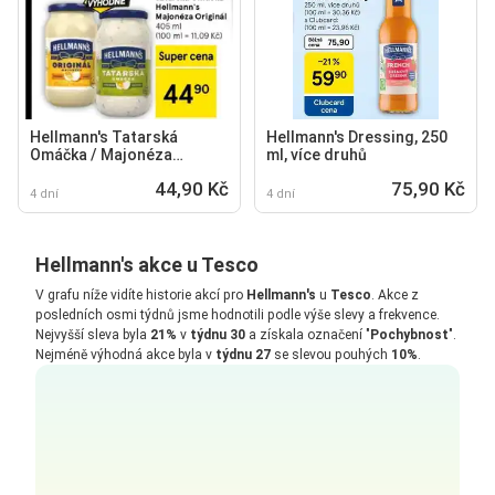
Hellmann's Tatarská
Hellmann's Dressing, 250
Omáčka / Majonéza
ml, více druhů
Originál
44,90 Kč
75,90 Kč
4 dní
4 dní
Hellmann's akce u Tesco
V grafu níže vidíte historie akcí pro
Hellmann's
u
Tesco
. Akce z
posledních osmi týdnů jsme hodnotili podle výše slevy a frekvence.
Nejvyšší sleva byla
21%
v
týdnu 30
a získala označení "
Pochybnost
".
Nejméně výhodná akce byla v
týdnu 27
se slevou pouhých
10%
.