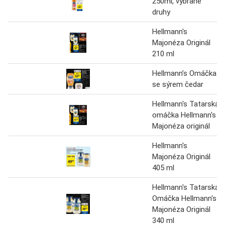
250ml, vybrané
druhy
Hellmann's
Majonéza Originál
210 ml
Hellmann’s Omáčka
se sýrem čedar
Hellmann's Tatarská
omáčka Hellmann's
Majonéza originál
Hellmann's
Majonéza Originál
405 ml
Hellmann's Tatarská
Omáčka Hellmann's
Majonéza Originál
340 ml