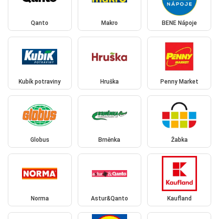
Qanto
Makro
BENE Nápoje
Kubík potraviny
Hruška
Penny Market
Globus
Brněnka
Žabka
Norma
Astur&Qanto
Kaufland