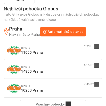
Globus
Nejbližší pobočka Globus
Tato Grily akce Globus je k dispozici v následujících pobočkách
na základě vaší nastavené lokace:
Praha
Automatická detekce
Hlavní město Praha
2.23 km
Globus
11000 Praha
6.15 km
Globus
14800 Praha
7.45 km
Globus
10200 Praha
Všechny pobočky