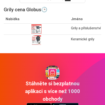
Grily cena Globus🕒
Nabídka
Jméno
Grily a příslušenství
Keramické grily
Stáhněte si bezplatnou
aplikaci s více než 1000
obchody