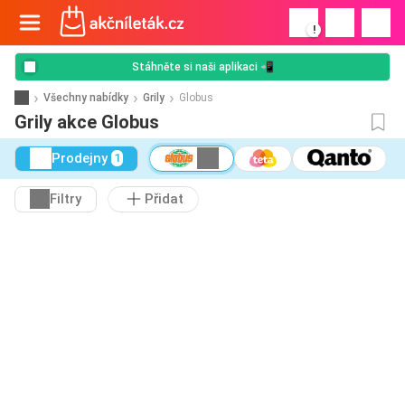
!
Stáhněte si naši aplikaci 📲
Všechny nabídky
Grily
Globus
Grily akce Globus
Prodejny
1
Filtry
Přidat