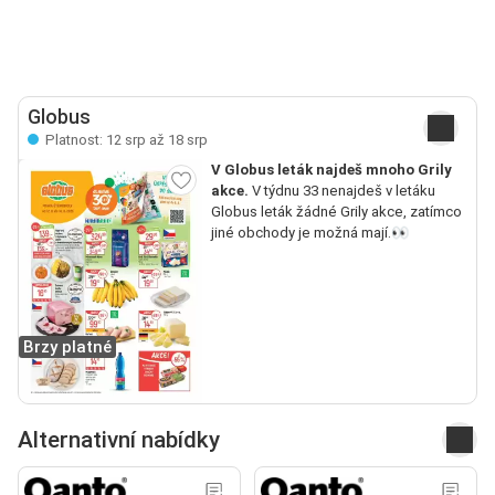
Globus
Platnost: 12 srp až 18 srp
V Globus leták najdeš mnoho Grily
akce.
V týdnu 33 nenajdeš v letáku
Globus leták žádné Grily akce, zatímco
jiné obchody je možná mají.👀
Brzy platné
Alternativní nabídky