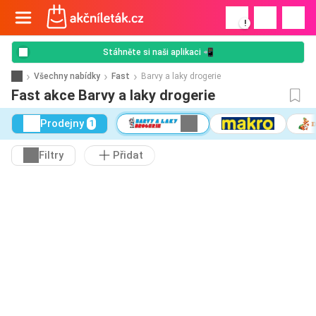
!
Stáhněte si naši aplikaci 📲
Všechny nabídky
Fast
Barvy a laky drogerie
Fast akce Barvy a laky drogerie
Prodejny
1
Filtry
Přidat