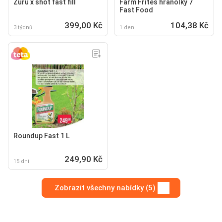
Zuru x shot fast fill
Farm Frites hranolky 7
Fast Food
399,00 Kč
104,38 Kč
3 týdnů
1 den
Roundup Fast 1 L
249,90 Kč
15 dní
Zobrazit všechny nabídky (5)