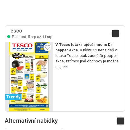
Tesco
Platnost: 5 srp až 11 srp
V Tesco leták najdeš mnoho Dr
pepper akce.
V týdnu 32 nenajdeš v
letáku Tesco leták žádné Dr pepper
akce, zatímco jiné obchody je možná
mají.👀
Trendy
Alternativní nabídky