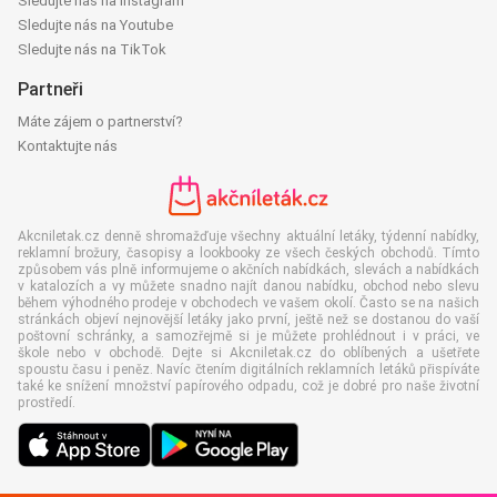
Sledujte nás na Instagram
Sledujte nás na Youtube
Sledujte nás na TikTok
Partneři
Máte zájem o partnerství?
Kontaktujte nás
Akcniletak.cz denně shromažďuje všechny aktuální letáky, týdenní nabídky,
reklamní brožury, časopisy a lookbooky ze všech českých obchodů. Tímto
způsobem vás plně informujeme o akčních nabídkách, slevách a nabídkách
v katalozích a vy můžete snadno najít danou nabídku, obchod nebo slevu
během výhodného prodeje v obchodech ve vašem okolí. Často se na našich
stránkách objeví nejnovější letáky jako první, ještě než se dostanou do vaší
poštovní schránky, a samozřejmě si je můžete prohlédnout i v práci, ve
škole nebo v obchodě. Dejte si Akcniletak.cz do oblíbených a ušetřete
spoustu času i peněz. Navíc čtením digitálních reklamních letáků přispíváte
také ke snížení množství papírového odpadu, což je dobré pro naše životní
prostředí.