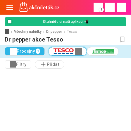
!
Stáhněte si naši aplikaci 📲
Všechny nabídky
Dr pepper
Tesco
Dr pepper akce Tesco
Prodejny
1
Filtry
Přidat