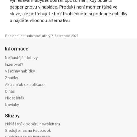
vyhledávání, abyste dostali upozornění, kdy bude Dr
pepper znovu v nabídce. Produkt není momentálně ve
slevě, ale potřebujete ho? Prohlédněte si podobné nabídky
a najděte vhodnou alternativu.
Poslední aktualizace: úterý 7. července 2026
Informace
Nejčastější dotazy
Inzerovat?
Všechny nabídky
Značky
Akcniletak.cz aplikace
O nás
Přidat leták
Novinky
Služby
Přihlášení k odběru newsletteru
Sledujte nás na Facebook