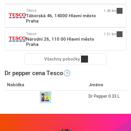
Tesco
1.46 km
Táborská 46, 14000 Hlavní město
Praha
Tesco
1.51 km
Národní 26, 110 00 Hlavní město
Praha
Všechny pobočky
Dr pepper cena Tesco🕒
Nabídka
Jméno
Dr Pepper 0.33 L