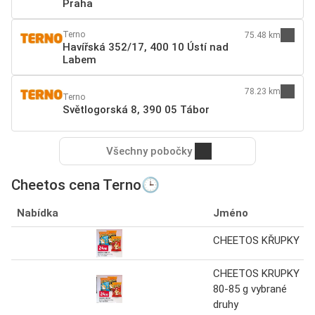
Praha
Terno
75.48 km
Havířská 352/17, 400 10 Ústí nad
Labem
78.23 km
Terno
Světlogorská 8, 390 05 Tábor
Všechny pobočky
Cheetos cena Terno🕒
Nabídka
Jméno
CHEETOS KŘUPKY
CHEETOS KRUPKY
80-85 g vybrané
druhy