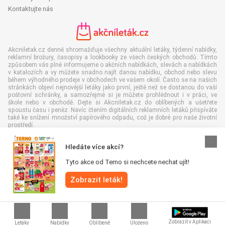
Kontaktujte nás
Akcniletak.cz denně shromažďuje všechny aktuální letáky, týdenní nabídky,
reklamní brožury, časopisy a lookbooky ze všech českých obchodů. Tímto
způsobem vás plně informujeme o akčních nabídkách, slevách a nabídkách
v katalozích a vy můžete snadno najít danou nabídku, obchod nebo slevu
během výhodného prodeje v obchodech ve vašem okolí. Často se na našich
stránkách objeví nejnovější letáky jako první, ještě než se dostanou do vaší
poštovní schránky, a samozřejmě si je můžete prohlédnout i v práci, ve
škole nebo v obchodě. Dejte si Akcniletak.cz do oblíbených a ušetřete
spoustu času i peněz. Navíc čtením digitálních reklamních letáků přispíváte
také ke snížení množství papírového odpadu, což je dobré pro naše životní
prostředí.
Hledáte více akcí?
Tyto akce od Terno si nechcete nechat ujít!
Všechna práva vyhrazena © Akcniletak.cz 2026 |
Odmítnutí odpovědnosti
|
Zobrazit leták!
Podmínky a pravidla
|
Zásady ochrany osobních údajů
|
Zásady používání
souborů cookie
Zobrazit v Aplikaci
Letáky
Nabídky
Oblíbené
Uloženo