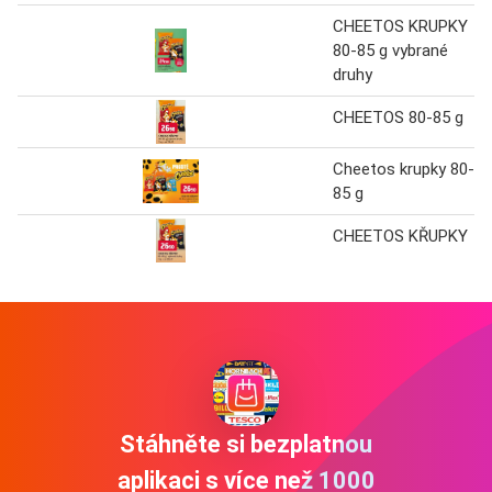
CHEETOS KRUPKY
80-85 g vybrané
druhy
CHEETOS 80-85 g
Cheetos krupky 80-
85 g
CHEETOS KŘUPKY
Stáhněte si bezplatnou
aplikaci s více než 1000