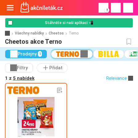
!
Stáhněte si naši aplikaci 📲
Všechny nabídky
Cheetos
Terno
Cheetos akce Terno
Prodejny
1
Filtry
Přidat
1 z
5 nabídek
Relevance