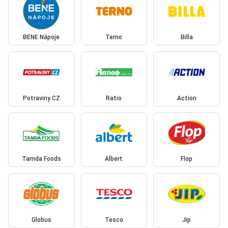
BENE Nápoje
Terno
Billa
Potraviny CZ
Ratio
Action
Tamda Foods
Albert
Flop
Globus
Tesco
Jip