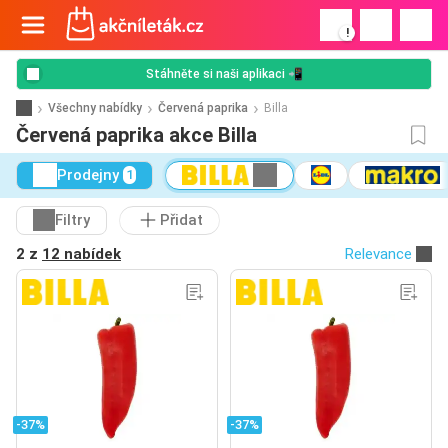
!
Stáhněte si naši aplikaci 📲
Všechny nabídky
Červená paprika
Billa
Červená paprika akce Billa
Prodejny
1
Filtry
Přidat
2 z
12 nabídek
Relevance
-37%
-37%