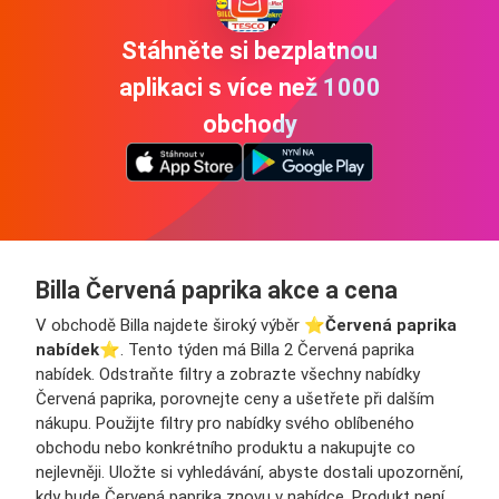
Stáhněte si bezplatnou
aplikaci s více než 1000
obchody
Billa Červená paprika akce a cena
V obchodě Billa najdete široký výběr ⭐️
Červená paprika
nabídek
⭐️. Tento týden má Billa 2 Červená paprika
nabídek. Odstraňte filtry a zobrazte všechny nabídky
Červená paprika, porovnejte ceny a ušetřete při dalším
nákupu. Použijte filtry pro nabídky svého oblíbeného
obchodu nebo konkrétního produktu a nakupujte co
nejlevněji. Uložte si vyhledávání, abyste dostali upozornění,
kdy bude Červená paprika znovu v nabídce. Produkt není