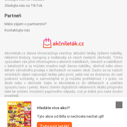
Sledujte nás na TikTok
Partneři
Máte zájem o partnerství?
Kontaktujte nás
Akcniletak.cz denně shromažďuje všechny aktuální letáky, týdenní nabídky,
reklamní brožury, časopisy a lookbooky ze všech českých obchodů. Tímto
způsobem vás plně informujeme o akčních nabídkách, slevách a nabídkách
v katalozích a vy můžete snadno najít danou nabídku, obchod nebo slevu
během výhodného prodeje v obchodech ve vašem okolí. Často se na našich
stránkách objeví nejnovější letáky jako první, ještě než se dostanou do vaší
poštovní schránky, a samozřejmě si je můžete prohlédnout i v práci, ve
škole nebo v obchodě. Dejte si Akcniletak.cz do oblíbených a ušetřete
spoustu času i peněz. Navíc čtením digitálních reklamních letáků přispíváte
také ke snížení množství papírového odpadu, což je dobré pro naše životní
prostředí.
Hledáte více akcí?
Tyto akce od Billa si nechcete nechat ujít!
Všechna práva vyhrazena © Akcniletak.cz 2026 |
Odmítnutí odpovědnosti
|
Zobrazit leták!