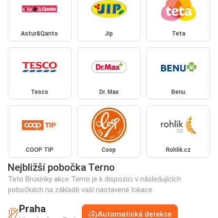
Astur&Qanto
Jip
Teta
Tesco
Dr. Max
Benu
COOP TIP
Coop
Rohlik.cz
Nejbližší pobočka Terno
Tato Brusinky akce Terno je k dispozici v následujících
pobočkách na základě vaší nastavené lokace:
Praha
Automatická detekce