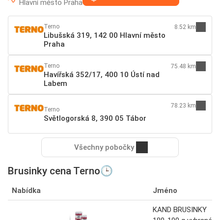
Hlavní město Praha
Terno
8.52 km
Libušská 319, 142 00 Hlavní město
Praha
Terno
75.48 km
Havířská 352/17, 400 10 Ústí nad
Labem
78.23 km
Terno
Světlogorská 8, 390 05 Tábor
Všechny pobočky
Brusinky cena Terno🕒
Nabídka
Jméno
KAND BRUSINKY