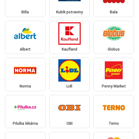
Billa
Kubík potraviny
Bala
Albert
Kaufland
Globus
Norma
Lidl
Penny Market
Pilulka lékárna
OBI
Terno