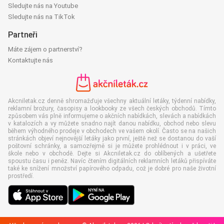
Sledujte nás na Youtube
Sledujte nás na TikTok
Partneři
Máte zájem o partnerství?
Kontaktujte nás
Akcniletak.cz denně shromažďuje všechny aktuální letáky, týdenní nabídky,
reklamní brožury, časopisy a lookbooky ze všech českých obchodů. Tímto
způsobem vás plně informujeme o akčních nabídkách, slevách a nabídkách
v katalozích a vy můžete snadno najít danou nabídku, obchod nebo slevu
během výhodného prodeje v obchodech ve vašem okolí. Často se na našich
stránkách objeví nejnovější letáky jako první, ještě než se dostanou do vaší
poštovní schránky, a samozřejmě si je můžete prohlédnout i v práci, ve
škole nebo v obchodě. Dejte si Akcniletak.cz do oblíbených a ušetřete
spoustu času i peněz. Navíc čtením digitálních reklamních letáků přispíváte
také ke snížení množství papírového odpadu, což je dobré pro naše životní
prostředí.