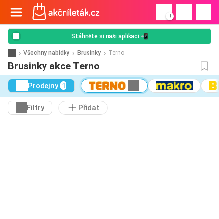
!
Stáhněte si naši aplikaci 📲
Všechny nabídky
Brusinky
Terno
Brusinky akce Terno
Prodejny
1
Filtry
Přidat