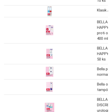
10 ks
Klasik Aq
BELLA B
HAPPY 7
proti op
400 ml m
BELLA B
HAPPY 38
50 ks
Bella per
normal
Bella odl
tampóny
BELLA 
DISCREE
urologick