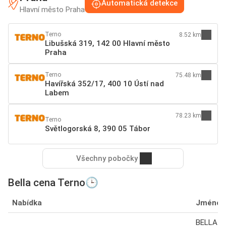
Automatická detekce
Hlavní město Praha
Terno
8.52 km
Libušská 319, 142 00 Hlavní město
Praha
Terno
75.48 km
Havířská 352/17, 400 10 Ústí nad
Labem
78.23 km
Terno
Světlogorská 8, 390 05 Tábor
Všechny pobočky
Bella cena Terno🕒
Nabídka
Jméno
BELLA H