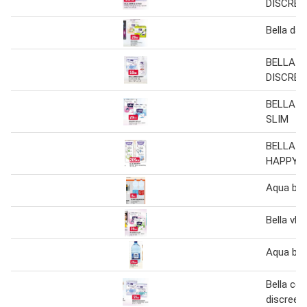
DISCREE
Bella dá
BELLA 
DISCREE
BELLA P
SLIM
BELLA B
HAPPY
Aqua bel
Bella vlo
Aqua bel
Bella con
discreet