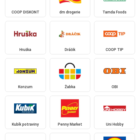
COOP DISKONT
dm drogerie
Tamda Foods
Hruška
Dráčik
COOP TIP
Konzum
Žabka
OBI
Kubík potraviny
Penny Market
Uni Hobby