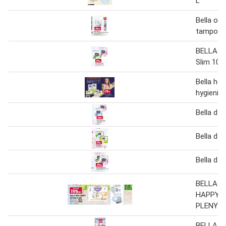
L
Bella odl
tampony
BELLA P
Slim 10 
Bella her
hygienick
Bella dá
Bella dá
Bella dá
BELLA B
HAPPY 
PLENY
BELLA H