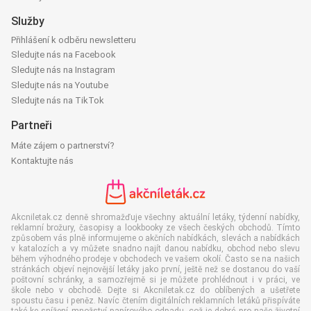
Služby
Přihlášení k odběru newsletteru
Sledujte nás na Facebook
Sledujte nás na Instagram
Sledujte nás na Youtube
Sledujte nás na TikTok
Partneři
Máte zájem o partnerství?
Kontaktujte nás
Akcniletak.cz denně shromažďuje všechny aktuální letáky, týdenní nabídky,
reklamní brožury, časopisy a lookbooky ze všech českých obchodů. Tímto
způsobem vás plně informujeme o akčních nabídkách, slevách a nabídkách
v katalozích a vy můžete snadno najít danou nabídku, obchod nebo slevu
během výhodného prodeje v obchodech ve vašem okolí. Často se na našich
stránkách objeví nejnovější letáky jako první, ještě než se dostanou do vaší
poštovní schránky, a samozřejmě si je můžete prohlédnout i v práci, ve
škole nebo v obchodě. Dejte si Akcniletak.cz do oblíbených a ušetřete
spoustu času i peněz. Navíc čtením digitálních reklamních letáků přispíváte
také ke snížení množství papírového odpadu, což je dobré pro naše životní