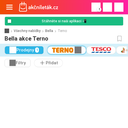
!
Stáhněte si naši aplikaci 📲
Všechny nabídky
Bella
Terno
Bella akce Terno
Prodejny
1
Filtry
Přidat