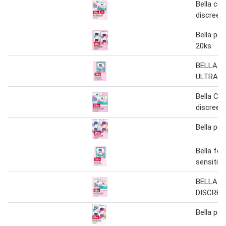
Bella con
discreet
Bella per
20ks
BELLA F
ULTRA S
Bella Con
discreet
Bella per
Bella for
sensitive
BELLA 
DISCREE
Bella per