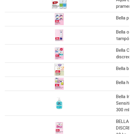
pramenit
Bella per
Bella odl
tampóny
Bella Con
discreet
Bella ba
Bella he
Bella Int
Sensitiv
300 ml
BELLA 
DISCREE