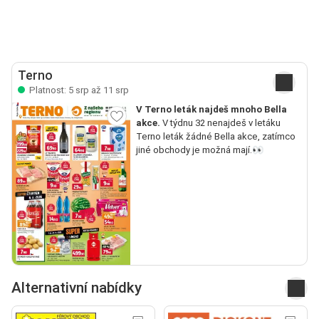
Terno
Platnost: 5 srp až 11 srp
V Terno leták najdeš mnoho Bella
akce.
V týdnu 32 nenajdeš v letáku
Terno leták žádné Bella akce, zatímco
jiné obchody je možná mají.👀
Alternativní nabídky