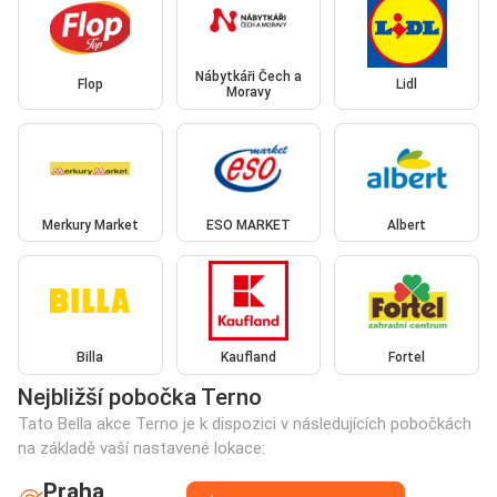
Nábytkáři Čech a
Flop
Lidl
Moravy
Merkury Market
ESO MARKET
Albert
Billa
Kaufland
Fortel
Nejbližší pobočka Terno
Tato Bella akce Terno je k dispozici v následujících pobočkách
na základě vaší nastavené lokace:
Praha