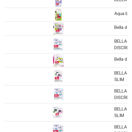
Aqua bel
Bella dá
BELLA 
DISCREE
Bella dá
BELLA P
SLIM
BELLA 
DISCREE
BELLA P
SLIM
BELLA 