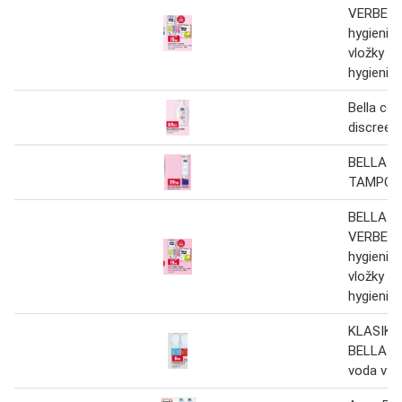
VERBENA
hygienick
vložky 12
hygienick
Bella con
discreet
BELLA O
TAMPÓNY
BELLA H
VERBENA
hygienick
vložky 12
hygienick
KLASIK 
BELLA 2l
voda vyb