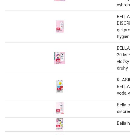
vybrané 
BELLA 
DISCREE
gel pro i
hygienu
BELLA P
20 ks hy
vložky v
druhy
KLASIK 
BELLA 2l
voda vyb
Bella con
discreet
Bella he