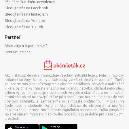
Přihlášení k odběru newsletteru
Sledujte nás na Facebook
Sledujte nás na Instagram
Sledujte nás na Youtube
Sledujte nás na TikTok
Partneři
Máte zájem o partnerství?
Kontaktujte nás
Akcniletak.cz denně shromažďuje všechny aktuální letáky, týdenní nabídky,
reklamní brožury, časopisy a lookbooky ze všech českých obchodů. Tímto
způsobem vás plně informujeme o akčních nabídkách, slevách a nabídkách
v katalozích a vy můžete snadno najít danou nabídku, obchod nebo slevu
během výhodného prodeje v obchodech ve vašem okolí. Často se na našich
stránkách objeví nejnovější letáky jako první, ještě než se dostanou do vaší
poštovní schránky, a samozřejmě si je můžete prohlédnout i v práci, ve
škole nebo v obchodě. Dejte si Akcniletak.cz do oblíbených a ušetřete
spoustu času i peněz. Navíc čtením digitálních reklamních letáků přispíváte
také ke snížení množství papírového odpadu, což je dobré pro naše životní
prostředí.