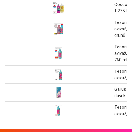
Coccolin
1,275 l
Tesori d'
aviváž, 7
druhů
Tesori d'
aviváž, 3
760 ml, v
Tesori d'
aviváž, 7
Gallus av
dávek
Tesori d'
aviváž, 7