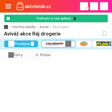
!
Stáhněte si naši aplikaci 📲
Všechny nabídky
Aviváž
Ráj drogerie
Aviváž akce Ráj drogerie
Prodejny
1
Filtry
Přidat