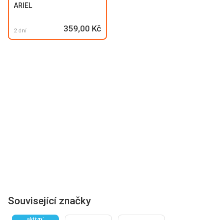
ARIEL
359,00 Kč
2 dní
Související značky
aktivní