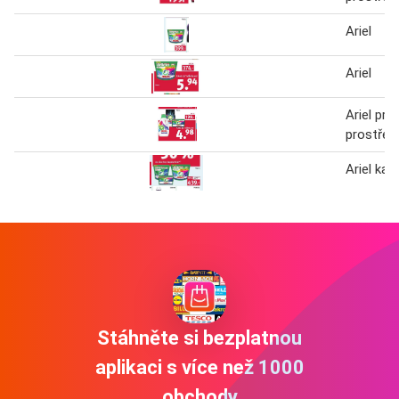
Ariel
Ariel
Ariel prac
prostřed
Ariel kap
Stáhněte si bezplatnou
aplikaci s více než 1000
obchody