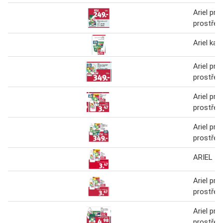
Ariel prac
prostřed
Ariel kap
Ariel prac
prostřed
Ariel prac
prostřed
Ariel prac
prostřed
ARIEL
Ariel prac
prostřed
Ariel prac
prostřed