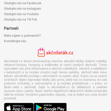
Sledujte nás na Facebook
Sledujte nás na Instagram
Sledujte nás na Youtube
Sledujte nás na TikTok
Partneři
Máte zájem o partnerství?
Kontaktujte nás
Akcniletak.cz denně shromažďuje všechny aktuální letáky, týdenní nabídky,
reklamní brožury, časopisy a lookbooky ze všech českých obchodů. Tímto
způsobem vás plně informujeme o akčních nabídkách, slevách a nabídkách
v katalozích a vy můžete snadno najít danou nabídku, obchod nebo slevu
během výhodného prodeje v obchodech ve vašem okolí. Často se na našich
stránkách objeví nejnovější letáky jako první, ještě než se dostanou do vaší
poštovní schránky, a samozřejmě si je můžete prohlédnout i v práci, ve
škole nebo v obchodě. Dejte si Akcniletak.cz do oblíbených a ušetřete
spoustu času i peněz. Navíc čtením digitálních reklamních letáků přispíváte
také ke snížení množství papírového odpadu, což je dobré pro naše životní
prostředí.