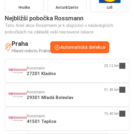
Hruška
Astur&Qanto
Lidl
Nejbližší pobočka Rossmann
Tato Ariel akce Rossmann je k dispozici v následujících
pobočkách na základě vaší nastavené lokace:
Praha
Automatická detekce
Hlavní město Praha
25.12 km
Rossmann
27201 Kladno
51.45 km
Rossmann
29301 Mladá Boleslav
76.40 km
Rossmann
41501 Teplice