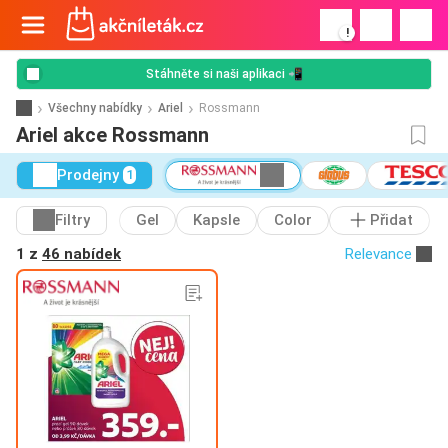
!
Stáhněte si naši aplikaci 📲
Všechny nabídky
Ariel
Rossmann
Ariel akce Rossmann
Prodejny
1
Filtry
Gel
Kapsle
Color
Přidat
1 z
46 nabídek
Relevance