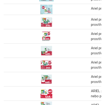
Ariel prac
Ariel prac
prostřed
Ariel prac
prostřed
Ariel prac
prostřed
Ariel prac
prostřed
Ariel prac
prostřed
ARIEL pra
nebo prá