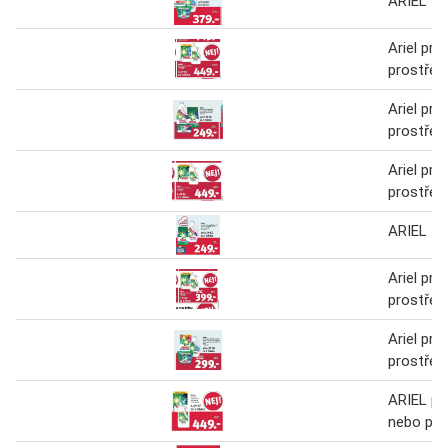
ARIEL
Ariel prac
prostřed
Ariel prac
prostřed
Ariel prac
prostřed
ARIEL
Ariel prac
prostřed
Ariel prac
prostřed
ARIEL pra
nebo prá